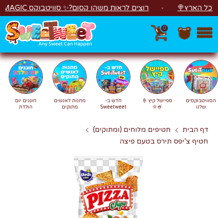
לג
 הארץ🍭
רוצים לראות משהו קסום?✨ סוויטבוקס MAGIC הפך ל"מכונת משחקים"! 🎁🕹️
0
חפש
חיפוש
הסוויטבוקסים
ספיישל קיץ 🍦
חדש ב-
מתנות לאנשים
חוגגים יום
שלנו
🍧🌞
Sweetweet
מתוקים
הולדת
דף הבית
חטיפים מלוחים (ומתוקים)
חטיף צ'יפס תירס בטעם פיצה