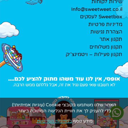
שירות לקוחות
Info@sweetweet.co.il
Sweetbox לעסקים
מדיניות פרטיות
הצהרת נגישות
תקנון אתר
תקנון משלוחים
תקנון פעילות – ויטמינצ'יק
האתר שלנו משתמש בקובצי Cookie (עוגיות אמיתיות!)
כדי להעניק לך את חוויית הגלישה המתוקה ביותר.
מידע נוסף
במדיניות הפרטיות
.