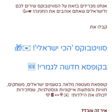
אנחנו מכריזים בזאת על הסוויטבוקס שירים לכם
ולישראלים שאתם אוהבים את החגיגה! 🎺🥳
קבלו את
סוויטבוקס 'הכי ישראלי'! ✉️🎁
בקופסא חדשה לגמרי! 🆕
קופסאת מעטפה מלאה בטעמים ישראלים, משחקים,
חוויות והפתעות אייקוניות ונוסטלגיות, שמזכירות
לכולנו את הילדות! ✉️🍭🍬🍫🩵
איך זה עובד?