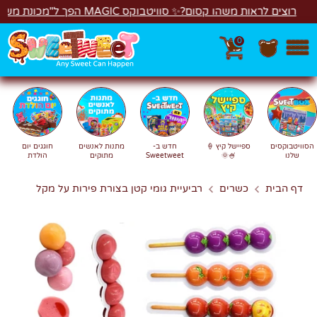
לג
רוצים לראות משהו קסום?✨ סוויטבוקס MAGIC הפך ל"מכונת משחקים"! 🎁🕹️
0
חפש
חיפוש
הסוויטבוקסים
ספיישל קיץ 🍦
חדש ב-
מתנות לאנשים
חוגגים יום
שלנו
🍧🌞
Sweetweet
מתוקים
הולדת
דף הבית
כשרים
רביעיית גומי קטן בצורת פירות על מקל