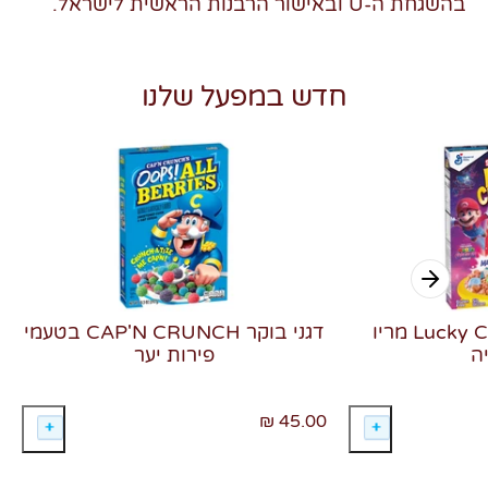
בהשגחת ה-U ובאישור הרבנות הראשית לישראל.
חדש במפעל שלנו
דגני בוקר Lucky Charms מריו
דגני בוקר CAP'N CRUNCH בטעמי
ה
פירות יער
45.00 ₪