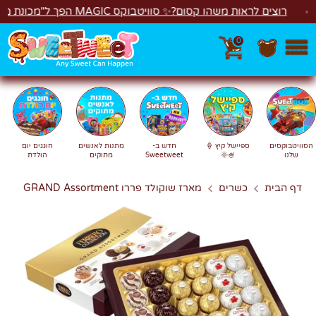
לג
רוצים לראות משהו קסום?✨ סוויטבוקס MAGIC הפך ל"מכונת משחקים"! 🎁🕹️
0
חפש
חיפוש
הסוויטבוקסים
ספיישל קיץ 🍦
חדש ב-
מתנות לאנשים
חוגגים יום
שלנו
🍧🌞
Sweetweet
מתוקים
הולדת
דף הבית
כשרים
מארז שוקולד פררו GRAND Assortment