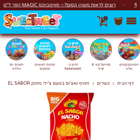
לג
רוצים לראות משהו קסום?✨ סוויטבוקס MAGIC הפך ל"מכונת משחקים"! 🎁🕹️
0
חפש
חיפוש
הסוויטבוקסים
ספיישל קיץ 🍦
חדש ב-
מתנות לאנשים
חוגגים יום
שלנו
🍧🌞
Sweetweet
מתוקים
הולדת
דף הבית
כשרים
חטיף נאצ'וס בטעם צ'ילי מתוק EL SABOR