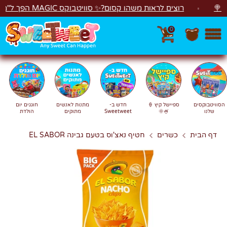
לג
רוצים לראות משהו קסום?✨ סוויטבוקס MAGIC הפך ל"מכונת משחקים"! 🎁🕹️
0
חפש
חיפוש
הסוויטבוקסים
ספיישל קיץ 🍦
חדש ב-
מתנות לאנשים
חוגגים יום
שלנו
🍧🌞
Sweetweet
מתוקים
הולדת
דף הבית
כשרים
חטיף נאצ'וס בטעם גבינה EL SABOR