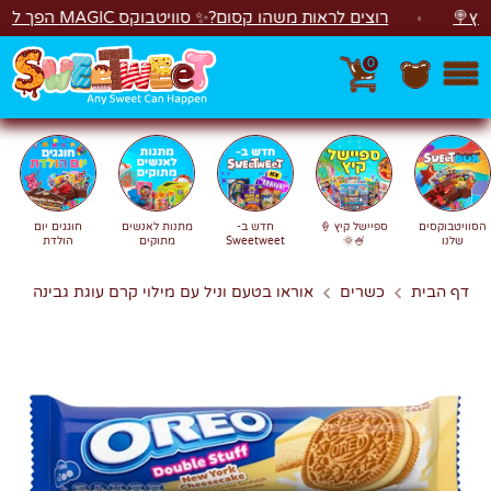
לג
רוצים לראות משהו קסום?✨ סוויטבוקס MAGIC הפך ל"מכונת משחקים"! 🎁🕹️
0
חפש
חיפוש
הסוויטבוקסים
ספיישל קיץ 🍦
חדש ב-
מתנות לאנשים
חוגגים יום
שלנו
🍧🌞
Sweetweet
מתוקים
הולדת
דף הבית
כשרים
אוראו בטעם וניל עם מילוי קרם עוגת גבינה