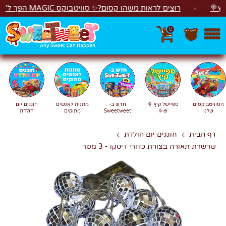
לג
רוצים לראות משהו קסום?✨ סוויטבוקס MAGIC הפך ל"מכונת משחקים"! 🎁🕹️
0
חפש
חיפוש
הסוויטבוקסים
ספיישל קיץ 🍦
חדש ב-
מתנות לאנשים
חוגגים יום
שלנו
🍧🌞
Sweetweet
מתוקים
הולדת
דף הבית
חוגגים יום הולדת
שרשרת תאורה בצורת כדורי דיסקו - 3 מטר