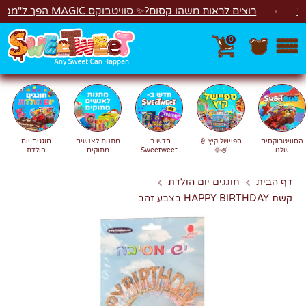
לג
רוצים לראות משהו קסום?✨ סוויטבוקס MAGIC הפך ל"מכונת משחקים"! 🎁🕹️
0
חפש
חיפוש
הסוויטבוקסים
ספיישל קיץ 🍦
חדש ב-
מתנות לאנשים
חוגגים יום
שלנו
🍧🌞
Sweetweet
מתוקים
הולדת
דף הבית
חוגגים יום הולדת
קשת HAPPY BIRTHDAY בצבע זהב