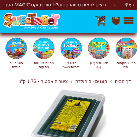
לג
🍭
רוצים לראות משהו קסום?✨ סוויטבוקס MAGIC הפך ל"מכונת משחקים"! 🎁🕹️
0
חפש
חיפוש
הסוויטבוקסים
ספיישל קיץ 🍦
חדש ב-
מתנות לאנשים
חוגגים יום
שלנו
🍧🌞
Sweetweet
מתוקים
הולדת
דף הבית
חוגגים יום הולדת
צינורות אבטיח - 1.75 ק"ג