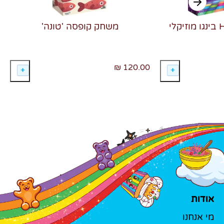
משחק קופסה 'טונה'
120.00 ₪
אודות
מי אנחנו