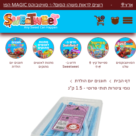
לג
🍭
רוצים לראות משהו קסום?✨ סוויטבוקס MAGIC הפך ל"מכונת משחקים"! 🎁🕹️
0
חפש
חיפוש
הסוויטבוקסים
ספיישל קיץ 🍦
חדש ב-
מתנות לאנשים
חוגגים יום
שלנו
🍧🌞
Sweetweet
מתוקים
הולדת
דף הבית
חוגגים יום הולדת
גומי צינורות תותי פרוטי - 1.5 ק"ג