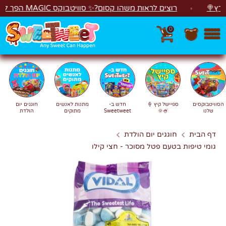
לג
רוצים לראות משהו קסום?✨ סוויטבוקס MAGIC הפך ל"מכונת משחקים"! 🎁🕹️
0
חפש
חיפוש
הסוויטבוקסים
ספיישל קיץ 🍦
חדש ב-
מתנות לאנשים
חוגגים יום
שלנו
🍧🌞
Sweetweet
מתוקים
הולדת
דף הבית
חוגגים יום הולדת
גומי טיפות בטעם פטל מסוכר - חצי קילו