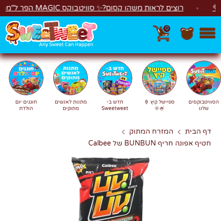
לג
רוצים לראות משהו קסום?✨ סוויטבוקס MAGIC הפך ל"מכונת משחקים"! 🎁🕹️
0
חפש
חיפוש
הסוויטבוקסים
ספיישל קיץ 🍦
חדש ב-
מתנות לאנשים
חוגגים יום
שלנו
🍧🌞
Sweetweet
מתוקים
הולדת
דף הבית
המזרח המתוק
חטיף אפונה חריף BUNBUN של Calbee