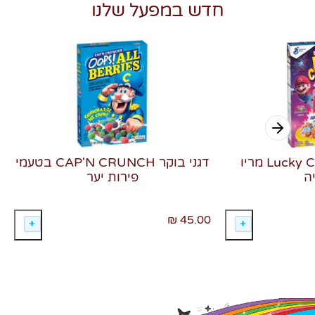
חדש במפעל שלנו
דגני בוקר Lucky Charms מריו
דגני בוקר CAP'N CRUNCH בטעמי
ה
פירות יער
45.00 ₪