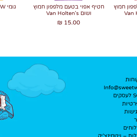
פון חמוץ
חטיף אפוי בטעם מלפפון חמוץ
גומי Trolli milky WOW
ושום Van Holten's
15.00 ₪
וחות
Info@sweetwe
ים
רטיות
ישות
ר
לוחים
לות – ויטמינצ'יק