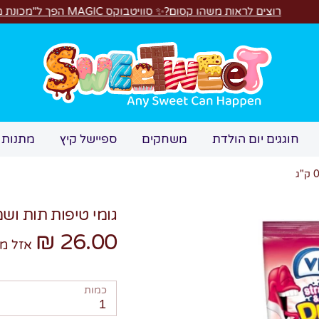
 משהו קסום?✨ סוויטבוקס MAGIC הפך ל"מכונת משחקים"! 🎁🕹️
חיפוש
חוגגים יום הולדת
משחקים
ספיישל קיץ
מתנות 
גומי טיפות תות ושמנת מ
26.00 ₪
אזל מ
כמות
1