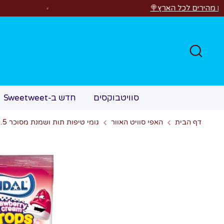
לג
הארץ🍭
רוצים לראות
חפש
סוויטבוקסים
חדש ב-Sweetweet
דף הבית
האפי סוויט האוור
גומי טיפות תות ושמנת מסוכר 0.5 ק"ג