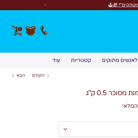
חדש! סוויטבוקס Happy Birthday! המתנה המושלמת לימי הו
0
לאנשים מתוקים
קטגוריות
עוד
הקודם
הבא
סוכר 0.5 ק"ג
המלאי