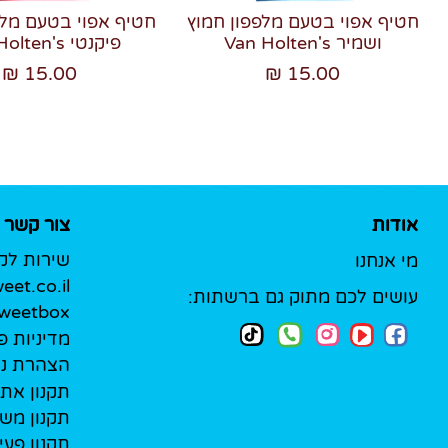
חטיף אפוי בטעם מלפפון חמוץ
חטיף אפוי בטעם מלפ
ושמיר Van Holten's
פיקנטי Van Holten's
15.00 ₪
15.00 ₪
אודות
צור קשר
שירות לק
מי אנחנו
et.co.il
עושים לכם מתוק גם ברשתות:
Sweetbox לעסק
מדיניות פ
הצהרת נג
תקנון את
תקנון מש
תקנון פעי